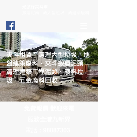
光頭仔夾斗車
搬運泥頭 | 清大型垃圾 | 清建築廢料
夾斗租賃，清理大型垃圾，地
盤建築廢料，夾斗搬運泥頭
清理建築工程泥頭、廢料垃
圾，五金廢料回收
免費報價 歡迎來電
服務全港九新界
電話 : 98887303