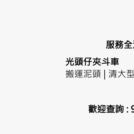
服務全
光頭仔夾斗車
搬運泥頭 | 清大
歡迎查詢 : 9