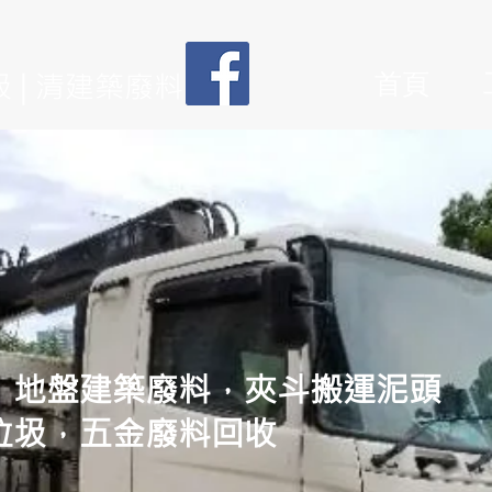
 | 清建築廢料
首頁
，地盤建築廢料，夾斗搬運泥頭
垃圾，五金廢料回收