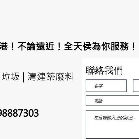
港！不論遠近！全天侯為你服務！
聯絡我們
型垃圾 | 清建築廢料
8887303