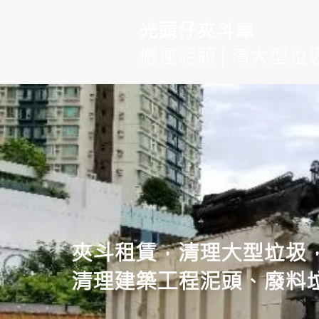
光頭仔夾斗車
搬運泥頭 | 清大型垃圾
夾斗租賃，清理大型垃圾
清理建築工程泥頭、廢料